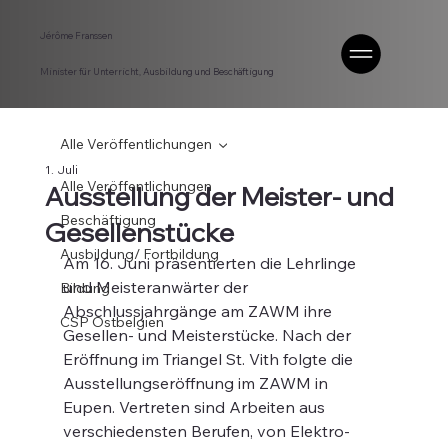
Jérôme Franssen
Minister für Unterricht, Ausbildung und Beschäftigung
Alle Veröffentlichungen
1. Juli
Alle Veröffentlichungen
Ausstellung der Meister- und
Beschäftigung
Gesellenstücke
Ausbildung/ Fortbildung
Am 16. Juni präsentierten die Lehrlinge 
und Meisteranwärter der 
Bildung
Abschlussjahrgänge am ZAWM ihre 
CSP Ostbelgien
Gesellen- und Meisterstücke. Nach der 
Eröffnung im Triangel St. Vith folgte die 
Ausstellungseröffnung im ZAWM in 
Eupen. Vertreten sind Arbeiten aus 
verschiedensten Berufen, von Elektro- 