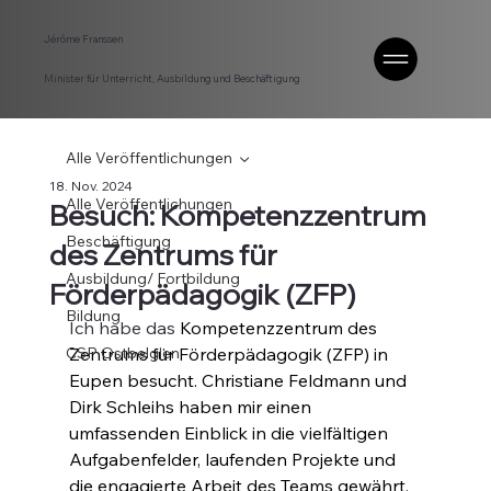
Jérôme Franssen
Minister für Unterricht, Ausbildung und Beschäftigung
Alle Veröffentlichungen
18. Nov. 2024
Alle Veröffentlichungen
Besuch: Kompetenzzentrum
Beschäftigung
des Zentrums für
Ausbildung/ Fortbildung
Förderpädagogik (ZFP)
Bildung
Ich habe das 
Kompetenzzentrum des 
CSP Ostbelgien
Zentrums für Förderpädagogik (ZFP) in 
Eupen besucht. Christiane Feldmann und 
Dirk Schleihs haben mir einen 
umfassenden Einblick in die vielfältigen 
Aufgabenfelder, laufenden Projekte und 
die engagierte Arbeit des Teams gewährt. 