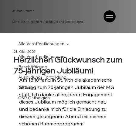
Jérôme Franssen
Minister für Unterricht, Ausbildung und Beschäftigung
Alle Veröffentlichungen
21. Okt. 2025
Alle Veröffentlichungen
Herzlichen Glückwunsch zum
Beschäftigung
75-jährigen Jubiläum!
Ausbildung/ Fortbildung
Am 18.10 fand in St. Vith die akademische 
Sitzung zum 75-jährigen Jubiläum der MG 
Bildung
statt. Ich danke allen, deren Engagement 
CSP Ostbelgien
dieses Jubiläum möglich gemacht hat, 
und bedanke mich für die Einladung zu 
diesem gelungenen Abend mit seinem 
schönen Rahmenprogramm.