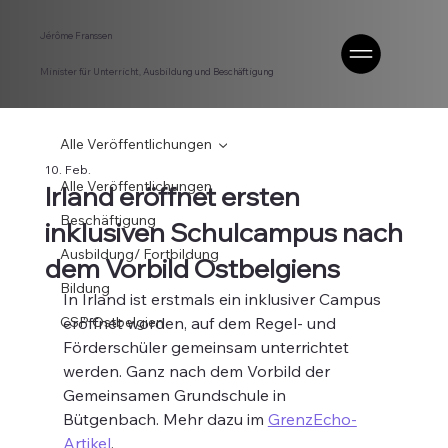
Jérôme Franssen
Minister für Unterricht, Ausbildung und Beschäftigung
Alle Veröffentlichungen
10. Feb.
Alle Veröffentlichungen
Irland eröffnet ersten
Beschäftigung
inklusiven Schulcampus nach
Ausbildung/ Fortbildung
dem Vorbild Ostbelgiens
Bildung
In Irland ist erstmals ein inklusiver Campus 
CSP Ostbelgien
eröffnet worden, auf dem Regel- und 
Förderschüler gemeinsam unterrichtet 
werden. Ganz nach dem Vorbild der 
Gemeinsamen Grundschule in 
Bütgenbach. Mehr dazu im 
GrenzEcho-
Artikel
.