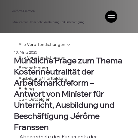
Jérôme Franssen
Minister für Unterricht, Ausbildung und Beschäftigung
Alle Veröffentlichungen
13. März 2025
Alle Veröffentlichungen
Mündliche Frage zum Thema
Beschäftigung
Kostenneutralität der
Ausbildung/ Fortbildung
Arbeitsmarktreform –
Bildung
Antwort von Minister für
CSP Ostbelgien
Unterricht, Ausbildung und
Beschäftigung Jérôme
Franssen
Abgeordnete des Parlaments der 