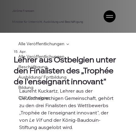
Jérôme Franssen
Minister für Unterricht, Ausbildung und Beschäftigung
Alle Veröffentlichungen
15. Apr.
Alle Veröffentlichungen
Lehrer aus Ostbelgien unter
Beschäftigung
den Finalisten des „Trophée
Ausbildung/ Fortbildung
de l'enseignant innovant"
Bildung
Laurent Kuckartz, Lehrer aus der 
CSP Ostbelgien
Deutschsprachigen Gemeinschaft, gehört 
zu den drei Finalisten des Wettbewerbs 
„Trophée de l'enseignant innovant", der 
von 
Le Vif
 und der König-Baudouin-
Stiftung ausgelobt wird.