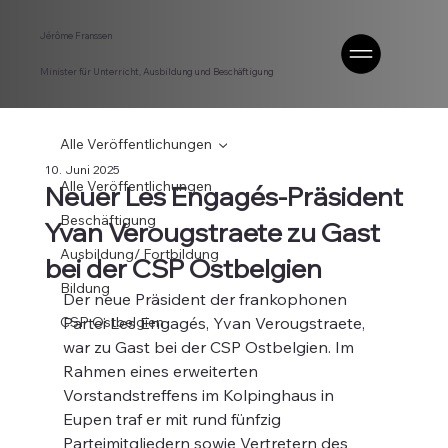
Jérôme Franssen
Minister für Unterricht, Ausbildung und Beschäftigung
Alle Veröffentlichungen
10. Juni 2025
Alle Veröffentlichungen
Neuer Les Engagés-Präsident
Beschäftigung
Yvan Verougstraete zu Gast
Ausbildung/ Fortbildung
bei der CSP Ostbelgien
Bildung
Der neue Präsident der frankophonen 
CSP Ostbelgien
Partei Les Engagés, Yvan Verougstraete, 
war zu Gast bei der CSP Ostbelgien. Im 
Rahmen eines erweiterten 
Vorstandstreffens im Kolpinghaus in 
Eupen traf er mit rund fünfzig 
Parteimitgliedern sowie Vertretern des 