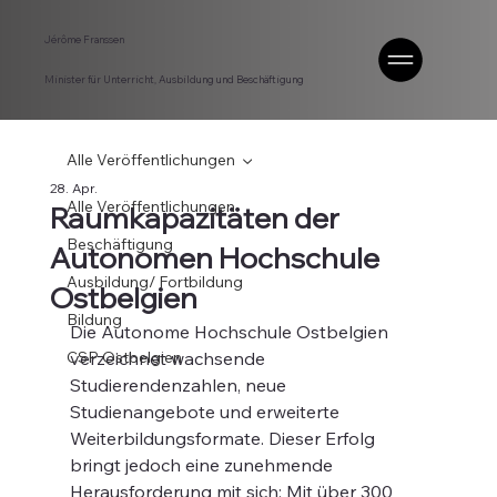
Jérôme Franssen
Minister für Unterricht, Ausbildung und Beschäftigung
Alle Veröffentlichungen
28. Apr.
Alle Veröffentlichungen
Raumkapazitäten der
Beschäftigung
Autonomen Hochschule
Ausbildung/ Fortbildung
Ostbelgien
Bildung
Die Autonome Hochschule Ostbelgien 
CSP Ostbelgien
verzeichnet wachsende 
Studierendenzahlen, neue 
Studienangebote und erweiterte 
Weiterbildungsformate. Dieser Erfolg 
bringt jedoch eine zunehmende 
Herausforderung mit sich: Mit über 300 