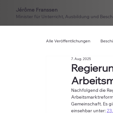
Jérôme Franssen
Minister für Unterricht, Ausbildung und Besc
Alle Veröffentlichungen
Beschä
7. Aug. 2025
Regierun
Arbeits
Nachfolgend die Reg
Arbeitsmarktreform
Gemeinschaft. Es gi
einsehbar unter: 
23