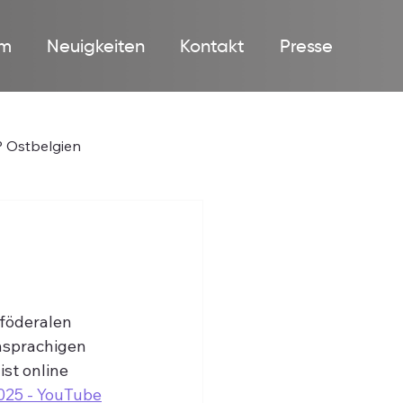
m
Neuigkeiten
Kontakt
Presse
 Ostbelgien
föderalen 
hsprachigen 
st online 
025 - YouTube