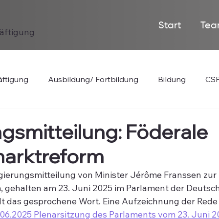
Start
Tea
häftigung
ftigung
Ausbildung/ Fortbildung
Bildung
CSP
gsmitteilung: Föderale
marktreform
ierungsmitteilung von Minister Jérôme Franssen zur 
, gehalten am 23. Juni 2025 im Parlament der Deutsc
lt das gesprochene Wort. Eine Aufzeichnung der Rede i
.06.2025 Plenarsitzung des Parlaments vom 23. Juni 2