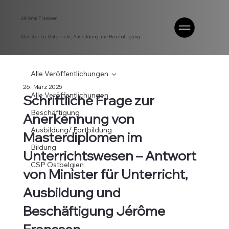
Jérôme Franssen
Minister für Unterricht, Ausbildung und Beschäftigung
Alle Veröffentlichungen
26. März 2025
Alle Veröffentlichungen
Schriftliche Frage zur
Beschäftigung
Anerkennung von
Ausbildung/ Fortbildung
Masterdiplomen im
Bildung
Unterrichtswesen – Antwort
CSP Ostbelgien
von Minister für Unterricht,
Ausbildung und
Beschäftigung Jérôme