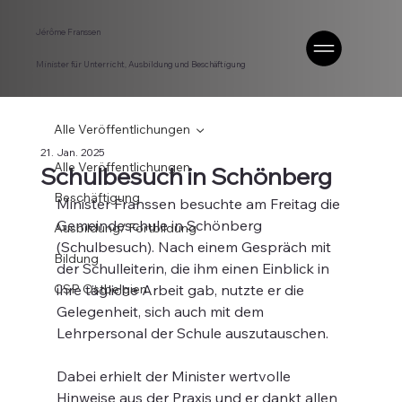
Jérôme Franssen
Minister für Unterricht, Ausbildung und Beschäftigung
Alle Veröffentlichungen
21. Jan. 2025
Alle Veröffentlichungen
Schulbesuch in Schönberg
Beschäftigung
Minister Franssen besuchte am Freitag die 
Gemeindeschule in Schönberg 
Ausbildung/ Fortbildung
(Schulbesuch). Nach einem Gespräch mit 
Bildung
der Schulleiterin, die ihm einen Einblick in 
CSP Ostbelgien
ihre tägliche Arbeit gab, nutzte er die 
Gelegenheit, sich auch mit dem 
Lehrpersonal der Schule auszutauschen.
Dabei erhielt der Minister wertvolle 
Hinweise aus der Praxis und er dankt allen 