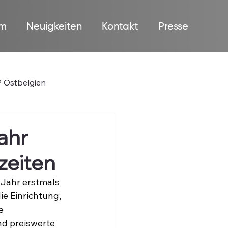
m
Neuigkeiten
Kontakt
Presse
 Ostbelgien
ahr
zeiten
Jahr erstmals 
e Einrichtung, 
e 
nd preiswerte 