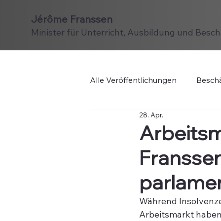
Jérôme Franssen
Minister für Unterricht, Ausbildung und Besc
Alle Veröffentlichungen
Beschä
28. Apr.
Arbeitsm
Fransse
parlamen
Während Insolvenze
Arbeitsmarkt haben,