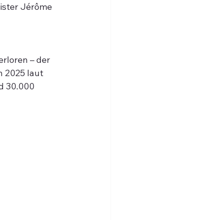
ister Jérôme 
rloren – der 
 2025 laut 
d 30.000 