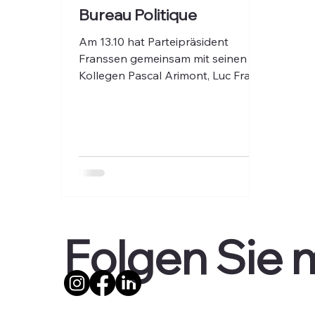
Bureau Politique
Am 13.10 hat Parteipräsident
Franssen gemeinsam mit seinen
Kollegen Pascal Arimont, Luc Frank
und Steffi Pauels am Bureau
politique der CSP-Schwesterpartei
Les Engagés teilgenommen.
Folgen Sie m