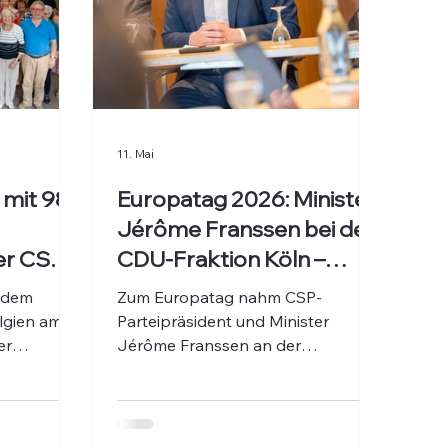
11. Mai
 mit 98
Europatag 2026: Minister
Jérôme Franssen bei der
er CSP
CDU-Fraktion Köln –
igt
Ostbelgien und NRW
f dem
Zum Europatag nahm CSP-
stärken
lgien am
Parteipräsident und Minister
er
grenzüberschreitende
Jérôme Franssen an der
als
Klausurtagung der CDU-Fraktion
Zusammenarbeit
t worden.
des Regierungsbezirks Köln teil. Im
olpinghaus
Mittelpunkt: die enge Kooperation
bnis
zwischen Ostbelgien und