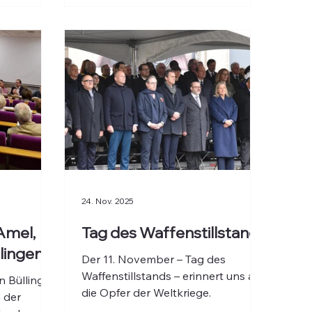
 der
Nordrhein-Westfalen sowie
gemeinsame Zukunftsprojekte.
24. Nov. 2025
Amel,
Tag des Waffenstillstands
lingen
Der 11. November – Tag des
Waffenstillstands – erinnert uns an
n Büllingen
die Opfer der Weltkriege.
 der