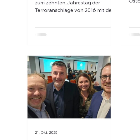
Ostb
zum zehnten Jahrestag der
Jüng
Terroranschläge von 2016 mit dem
EVP-
belgischen Königspaar, politischen
der W
Vertretern und Angehörigen der
Gast
Opfer; Kranzniederlegung zum
Vera
Abschluss der Zeremonie.
EU-A
21. Okt. 2025