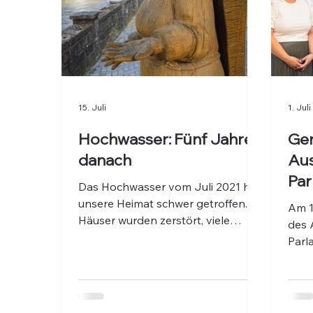
15. Juli
1. Juli
Hochwasser: Fünf Jahre
Gem
danach
Aus
Par
Das Hochwasser vom Juli 2021 hat
Wal
unsere Heimat schwer getroffen.
Am 1
Häuser wurden zerstört, viele
des 
Menschen verloren innerhalb
Parl
weniger Stunden nahezu alles.
für 
Wall
geme