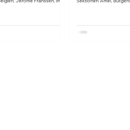
elgien, Jérôme Franssen, im
Sektionen Amel, Bütge
lingshaus Eupen an der CSP-
Büllingen statt.
Veranstaltung „Krisenherde in
elt und die Rolle der EU“ teil.
geber der gut besuchten
nstaltung war der ostbelgische
bgeordnete Pascal Arimont.