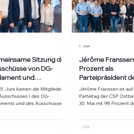
1. Juni
einsame Sitzung der
Jérôme Franssen
schüsse von DG-
Prozent als
lament und
Parteipräsident d
lonischem Parlament
Ostbelgien bestät
5. Juni kamen die Mitglieder
Jérôme Franssen ist au
(Parteitag)
Ausschusses I des DG-
Parteitag der CSP Ostbe
aments und des Ausschusses
30. Mai mit 98 Prozent d
Zusammenarbeit des
abgegebenen Stimmen 
onischen Parlaments zu einer
Parteipräsident bestätig
insamen Sitzung zusammen.
Der Parteitag fand im K
in Eupen statt. Das Erge