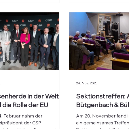
bekräftigt das Vertrauen
Parteimitglieder.
.
24. Nov. 2025
senherde in der Welt
Sektionstreffen: 
 die Rolle der EU
Bütgenbach & Bül
. Februar nahm der
Am 20. November fand i
eipräsident der CSP
ein gemeinsames Treffen