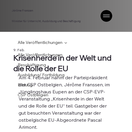
Jérôme Franssen
Minister für Unterricht, Ausbildung und Beschäftigung
Alle Veröffentlichungen
9. Feb.
Alle Veröffentlichungen
Krisenherde in der Welt und
Beschäftigung
die Rolle der EU
Ausbildung/ Fortbildung
Am 4. Februar nahm der Parteipräsident 
der CSP Ostbelgien, Jérôme Franssen, im 
Bildung
Jünglingshaus Eupen an der CSP-EVP-
CSP Ostbelgien
Veranstaltung „Krisenherde in der Welt 
und die Rolle der EU“ teil. Gastgeber der 
gut besuchten Veranstaltung war der 
ostbelgische EU-Abgeordnete Pascal 
Arimont.