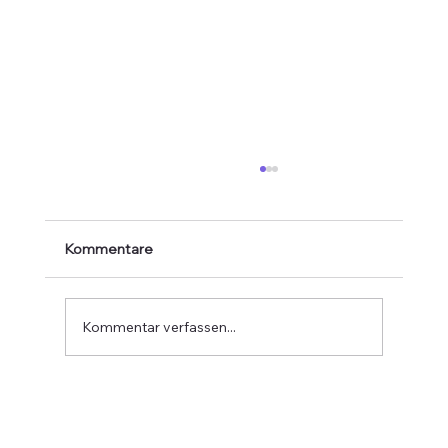
Kommentare
Kommentar verfassen...
Gemeinsame Sitzung der Ausschüsse
von DG-Parlament und Wallonischem