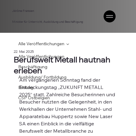
Jérôme Franssen
Minister für Unterricht, Ausbildung und Beschäftigung
Alle Veröffentlichungen
22. Mai 2025
Alle Veröffentlichungen
Berufswelt Metall hautnah
Beschäftigung
erleben
Ausbildung/ Fortbildung
Am vergangenen Sonntag fand der 
Entdeckungstag „ZUKUNFT METALL 
Bildung
2025“ statt. Zahlreiche Besucherinnen und 
CSP Ostbelgien
Besucher nutzten die Gelegenheit, in den 
Werkhallen der Unternehmen Stahl- und 
Apparatebau Huppertz sowie New Laser 
SA einen Einblick in die vielfältige 
Berufswelt der Metallbranche zu 