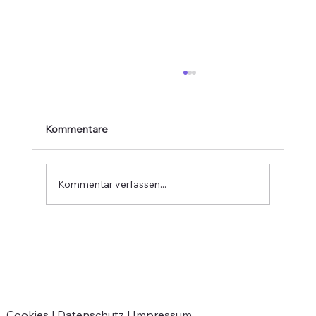
Kommentare
Kommentar verfassen...
Verabschiedung von Jean-Marie
Greven
Cookies |
Datenschutz |
Impressum