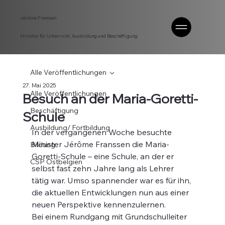
Jérôme Franssen
Minister für Unterricht, Ausbildung und Beschäftigung
Alle Veröffentlichungen
27. Mai 2025
Alle Veröffentlichungen
Besuch an der Maria-Goretti-
Beschäftigung
Schule
Ausbildung/ Fortbildung
In der vergangenen Woche besuchte 
Minister Jérôme Franssen die Maria-
Bildung
Goretti-Schule – eine Schule, an der er 
CSP Ostbelgien
selbst fast zehn Jahre lang als Lehrer 
tätig war. Umso spannender war es für ihn, 
die aktuellen Entwicklungen nun aus einer 
neuen Perspektive kennenzulernen.
Bei einem Rundgang mit Grundschulleiter 