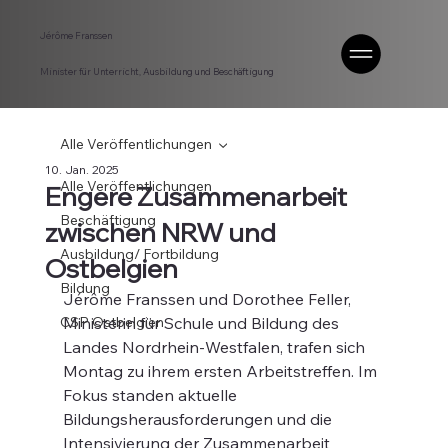
Jérôme Franssen
Minister für Unterricht, Ausbildung und Beschäftigung
Alle Veröffentlichungen
10. Jan. 2025
Alle Veröffentlichungen
Engere Zusammenarbeit
Beschäftigung
zwischen NRW und
Ausbildung/ Fortbildung
Ostbelgien
Bildung
Jérôme Franssen und Dorothee Feller, 
CSP Ostbelgien
Ministerin für Schule und Bildung des 
Landes Nordrhein-Westfalen, trafen sich 
Montag zu ihrem ersten Arbeitstreffen. Im 
Fokus standen aktuelle 
Bildungsherausforderungen und die 
Intensivierung der Zusammenarbeit 