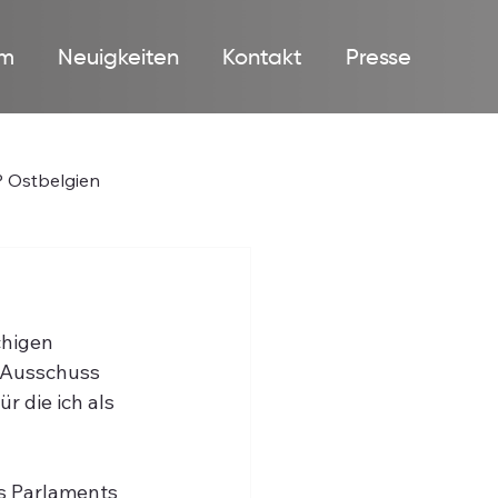
m
Neuigkeiten
Kontakt
Presse
 Ostbelgien
higen 
r Ausschuss 
 die ich als 
s Parlaments 