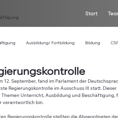
Start
Tea
häftigung
ftigung
Ausbildung/ Fortbildung
Bildung
CSP
gierungskontrolle
 12. September, fand im Parlament der Deutschsprac
ste Regierungskontrolle im Ausschuss III statt. Diese
n Themen Unterricht, Ausbildung und Beschäftigung, für
 verantwortlich bin. 
en Regierungskontrolle stellten die Abgeordneten de