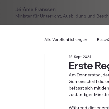
Jérôme Franssen
Minister für Unterricht, Ausbildung und Besc
Alle Veröffentlichungen
Beschä
16. Sept. 2024
Erste Re
Am Donnerstag, dem
Gemeinschaft die er
befasst sich mit de
zuständiger Minister
Während dieser erst