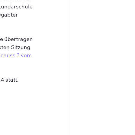
kundarschule 
egabter 
be übertragen 
sten Sitzung 
schuss 3 vom 
4 statt.