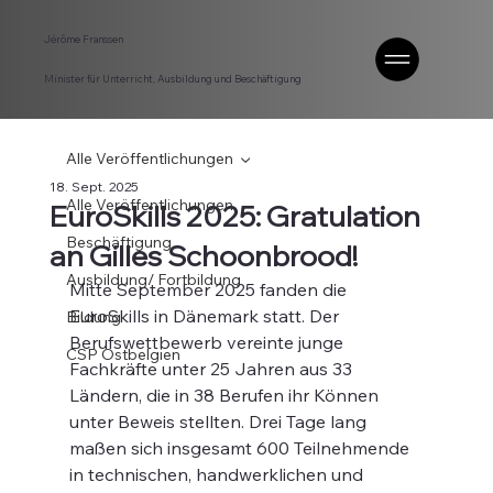
Jérôme Franssen
Minister für Unterricht, Ausbildung und Beschäftigung
Alle Veröffentlichungen
18. Sept. 2025
Alle Veröffentlichungen
EuroSkills 2025: Gratulation
Beschäftigung
an Gilles Schoonbrood!
Ausbildung/ Fortbildung
Mitte September 2025 fanden die 
EuroSkills in Dänemark statt. Der 
Bildung
Berufswettbewerb vereinte junge 
CSP Ostbelgien
Fachkräfte unter 25 Jahren aus 33 
Ländern, die in 38 Berufen ihr Können 
unter Beweis stellten. Drei Tage lang 
maßen sich insgesamt 600 Teilnehmende 
in technischen, handwerklichen und 