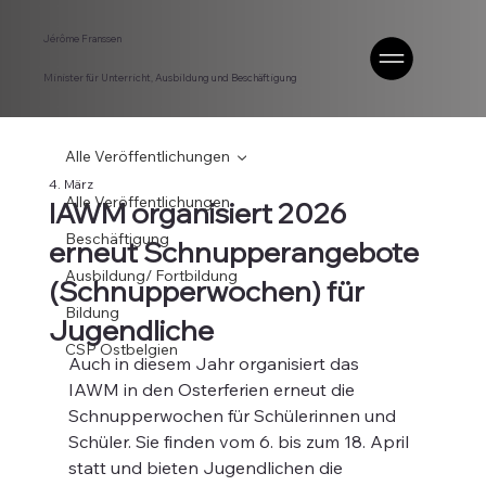
Jérôme Franssen
Minister für Unterricht, Ausbildung und Beschäftigung
Alle Veröffentlichungen
4. März
Alle Veröffentlichungen
IAWM organisiert 2026
Beschäftigung
erneut Schnupperangebote
Ausbildung/ Fortbildung
(Schnupperwochen) für
Bildung
Jugendliche
CSP Ostbelgien
Auch in diesem Jahr organisiert das 
IAWM in den Osterferien erneut die 
Schnupperwochen für Schülerinnen und 
Schüler. Sie finden vom 6. bis zum 18. April 
statt und bieten Jugendlichen die 