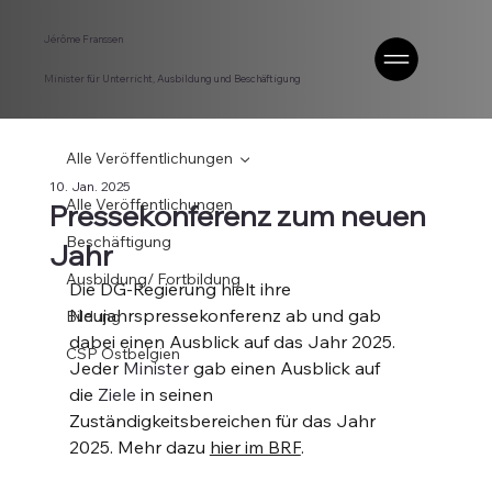
Jérôme Franssen
Minister für Unterricht, Ausbildung und Beschäftigung
Alle Veröffentlichungen
10. Jan. 2025
Alle Veröffentlichungen
Pressekonferenz zum neuen
Beschäftigung
Jahr
Ausbildung/ Fortbildung
Die DG-Regierung hielt ihre 
Neujahrspressekonferenz ab und gab 
Bildung
dabei einen Ausblick auf das Jahr 2025. 
CSP Ostbelgien
Jeder 
Minister
 gab einen Ausblick auf 
die 
Ziele
 in seinen 
Zuständigkeitsbereichen für das Jahr 
2025. Mehr dazu 
hier im BRF
.