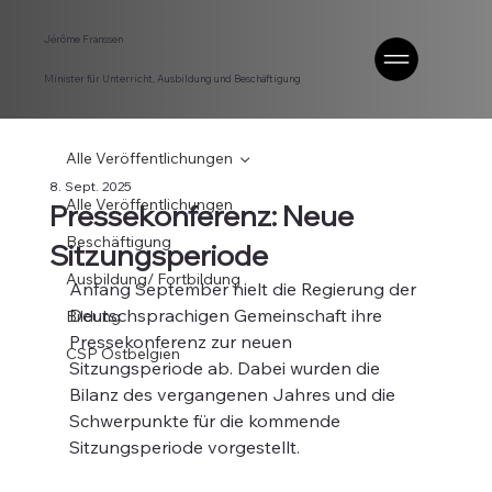
Jérôme Franssen
Minister für Unterricht, Ausbildung und Beschäftigung
Alle Veröffentlichungen
8. Sept. 2025
Alle Veröffentlichungen
Pressekonferenz: Neue
Beschäftigung
Sitzungsperiode
Ausbildung/ Fortbildung
Anfang September hielt die Regierung der 
Deutschsprachigen Gemeinschaft ihre 
Bildung
Pressekonferenz zur neuen 
CSP Ostbelgien
Sitzungsperiode ab. Dabei wurden die 
Bilanz des vergangenen Jahres und die 
Schwerpunkte für die kommende 
Sitzungsperiode vorgestellt.