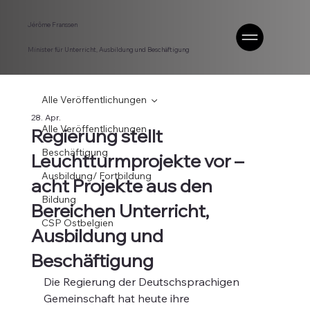
Jérôme Franssen
Minister für Unterricht, Ausbildung und Beschäftigung
Alle Veröffentlichungen
28. Apr.
Alle Veröffentlichungen
Regierung stellt
Beschäftigung
Leuchtturmprojekte vor –
Ausbildung/ Fortbildung
acht Projekte aus den
Bildung
Bereichen Unterricht,
CSP Ostbelgien
Ausbildung und
Beschäftigung
Die Regierung der Deutschsprachigen 
Gemeinschaft hat heute ihre 