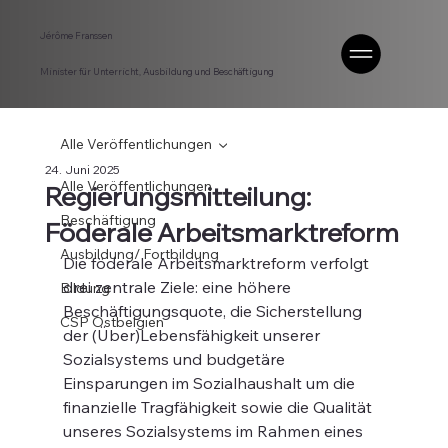
Jérôme Franssen
Minister für Unterricht, Ausbildung und Beschäftigung
Alle Veröffentlichungen
24. Juni 2025
Alle Veröffentlichungen
Regierungsmitteilung:
Beschäftigung
Föderale Arbeitsmarktreform
Ausbildung/ Fortbildung
Die föderale Arbeitsmarktreform verfolgt 
drei zentrale Ziele: eine höhere 
Bildung
Beschäftigungsquote, die Sicherstellung 
CSP Ostbelgien
der (Über)Lebensfähigkeit unserer 
Sozialsystems und budgetäre 
Einsparungen im Sozialhaushalt um die 
finanzielle Tragfähigkeit sowie die Qualität 
unseres Sozialsystems im Rahmen eines 