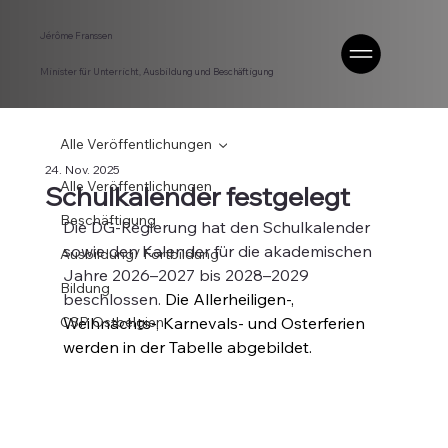
Jérôme Franssen
Minister für Unterricht, Ausbildung und Beschäftigung
Alle Veröffentlichungen
24. Nov. 2025
Alle Veröffentlichungen
Schulkalender festgelegt
Beschäftigung
Die DG-Regierung hat den Schulkalender 
sowie den Kalender für die akademischen 
Ausbildung/ Fortbildung
Jahre 2026–2027 bis 2028–2029 
Bildung
beschlossen. 
Die Allerheiligen-, 
CSP Ostbelgien
Weihnachts-, Karnevals- und Osterferien 
werden in der Tabelle abgebildet. 