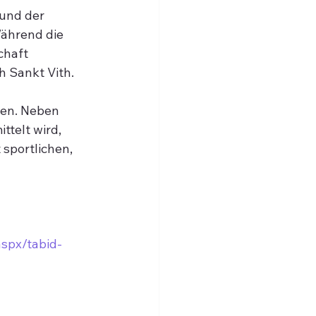
und der 
ährend die 
chaft 
 Sankt Vith.
ten. Neben 
ttelt wird, 
sportlichen, 
aspx/tabid-