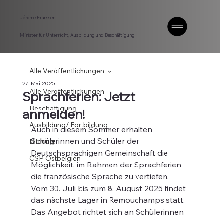
Jérôme Franssen
Minister für Unterricht, Ausbildung und Beschäftigung
Alle Veröffentlichungen
27. Mai 2025
Alle Veröffentlichungen
Sprachferien: Jetzt
Beschäftigung
anmelden!
Ausbildung/ Fortbildung
Auch in diesem Sommer erhalten 
Schülerinnen und Schüler der 
Bildung
Deutschsprachigen Gemeinschaft die 
CSP Ostbelgien
Möglichkeit, im Rahmen der Sprachferien 
die französische Sprache zu vertiefen. 
Vom 30. Juli bis zum 8. August 2025 findet 
das nächste Lager in Remouchamps statt. 
Das Angebot richtet sich an Schülerinnen 