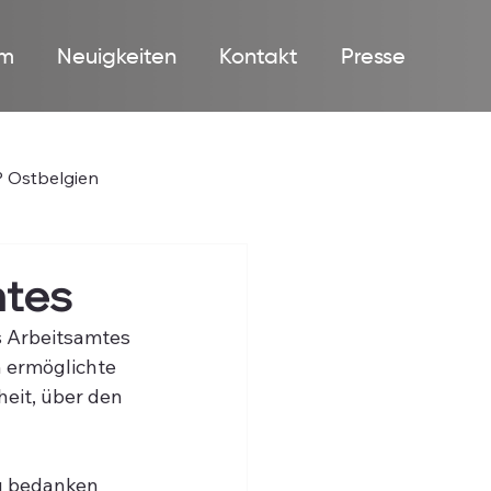
m
Neuigkeiten
Kontakt
Presse
 Ostbelgien
mtes
s Arbeitsamtes 
 ermöglichte 
eit, über den 
g bedanken 