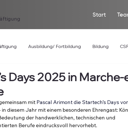
Start
Tea
häftigung
ftigung
Ausbildung/ Fortbildung
Bildung
CSP
’s Days 2025 in Marche-
e
h gemeinsam mit
Pascal Arimont
 die Startech’s Days von
 in diesem Jahr mit einem besonderen Ehrengast: Köni
Bedeutung der handwerklichen, technischen und 
ntierten Berufe eindrucksvoll hervorhebt.