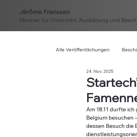
Jérôme Franssen
Minister für Unterricht, Ausbildung und Besc
Alle Veröffentlichungen
Beschä
24. Nov. 2025
Startech
Famenn
Am 18.11 durfte ic
Belgium
 besuchen –
dessen Besuch die 
dienstleistungsorie