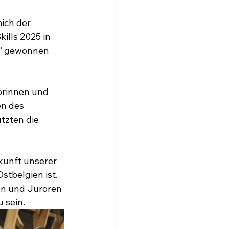
ich der 
ills 2025 in 
n“ gewonnen 
orinnen und 
n des 
tzten die 
ukunft unserer 
stbelgien ist.
en und Juroren 
 sein.