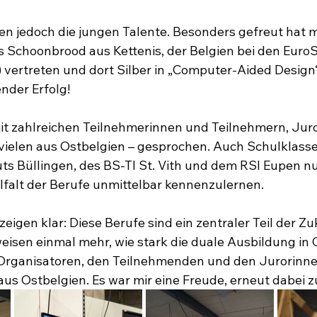
en jedoch die jungen Talente. Besonders gefreut hat m
s Schoonbrood aus Kettenis, der Belgien bei den EuroSk
 vertreten und dort Silber in „Computer-Aided Desig
nder Erfolg!
t zahlreichen Teilnehmerinnen und Teilnehmern, Jur
vielen aus Ostbelgien – gesprochen. Auch Schulklasse
uts Büllingen, des BS-TI St. Vith und dem RSI Eupen nu
elfalt der Berufe unmittelbar kennenzulernen.
zeigen klar: Diese Berufe sind ein zentraler Teil der Z
eisen einmal mehr, wie stark die duale Ausbildung in O
 Organisatoren, den Teilnehmenden und den Jurorinn
us Ostbelgien. Es war mir eine Freude, erneut dabei zu