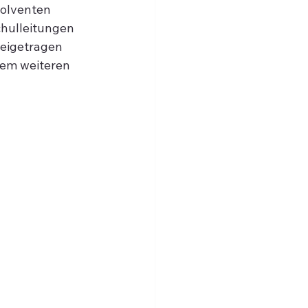
olventen 
chulleitungen 
eigetragen 
rem weiteren 