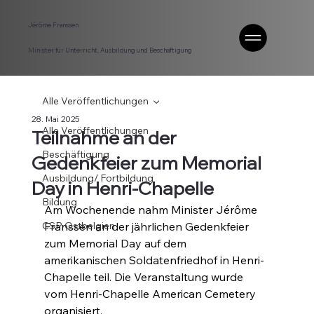
Jérôme Franssen
Minister für Unterricht, Ausbildung und Beschäftigung
Alle Veröffentlichungen
28. Mai 2025
Alle Veröffentlichungen
Teilnahme an der
Beschäftigung
Gedenkfeier zum Memorial
Ausbildung/ Fortbildung
Day in Henri-Chapelle
Bildung
Am Wochenende nahm Minister Jérôme 
CSP Ostbelgien
Franssen an der jährlichen Gedenkfeier 
zum Memorial Day auf dem 
amerikanischen Soldatenfriedhof in Henri-
Chapelle teil. Die Veranstaltung wurde 
vom Henri-Chapelle American Cemetery 
organisiert.