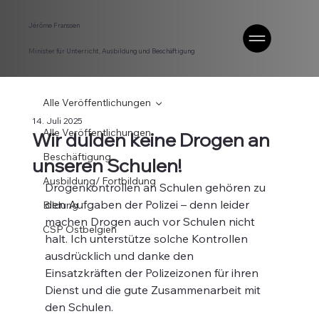
Jérôme Franssen
Minister für Unterricht, Ausbildung und Beschäftigung
Alle Veröffentlichungen
14. Juli 2025
Alle Veröffentlichungen
Wir dulden keine Drogen an
Beschäftigung
unseren Schulen!
Ausbildung/ Fortbildung
Drogenkontrollen an Schulen gehören zu 
den Aufgaben der Polizei – denn leider 
Bildung
machen Drogen auch vor Schulen nicht 
CSP Ostbelgien
halt. Ich unterstütze solche Kontrollen 
ausdrücklich und danke den 
Einsatzkräften der Polizeizonen für ihren 
Dienst und die gute Zusammenarbeit mit 
den Schulen.