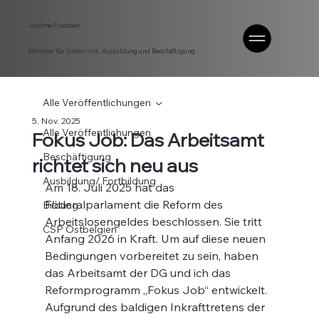
Jérôme Franssen
Minister für Unterricht, Ausbildung und Beschäftigung
Alle Veröffentlichungen
5. Nov. 2025
Alle Veröffentlichungen
Fokus Job: Das Arbeitsamt
Beschäftigung
richtet sich neu aus
Ausbildung/ Fortbildung
Am 18. Juli 2025 hat das 
Föderalparlament die Reform des 
Bildung
Arbeitslosengeldes beschlossen. Sie tritt 
CSP Ostbelgien
Anfang 2026 in Kraft. Um auf diese neuen 
Bedingungen vorbereitet zu sein, haben 
das Arbeitsamt der DG und ich das 
Reformprogramm „Fokus Job“ entwickelt. 
Aufgrund des baldigen Inkrafttretens der 