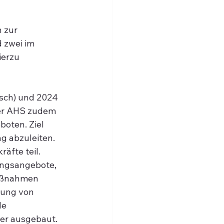
 zur 
 zwei im 
erzu 
sch) und 2024 
er AHS zudem 
oten. Ziel 
g abzuleiten.
äfte teil.
ungsangebote, 
Maßnahmen 
lung von 
e 
er ausgebaut.