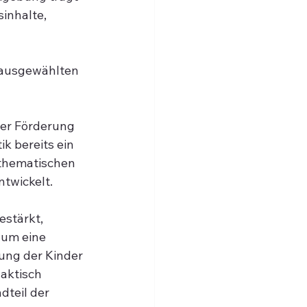
inhalte, 
 ausgewählten 
er Förderung 
 bereits ein 
thematischen 
twickelt.
stärkt, 
 um eine 
ung der Kinder 
aktisch 
dteil der 