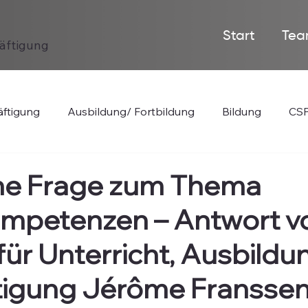
Start
Tea
häftigung
ftigung
Ausbildung/ Fortbildung
Bildung
CSP
he Frage zum Thema
mpetenzen – Antwort v
 für Unterricht, Ausbild
tigung Jérôme Fransse