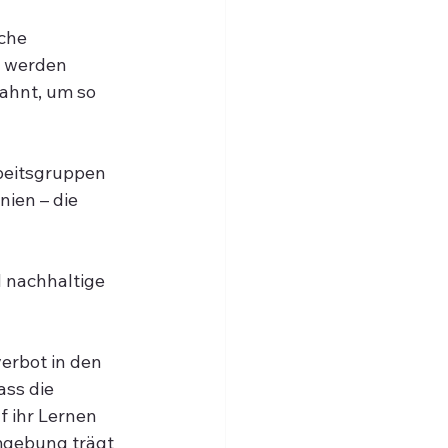
che 
t werden 
ahnt, um so 
beitsgruppen 
nien – die 
 nachhaltige 
rbot in den 
ss die 
 ihr Lernen 
mgebung trägt 