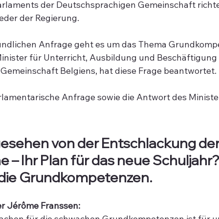
rlaments der Deutschsprachigen Gemeinschaft richt
ieder der Regierung.
ündlichen Anfrage geht es um das Thema 
Grundkompe
nister für Unterricht, Ausbildung und Beschäftigung i
Gemeinschaft Belgiens, hat diese Frage beantwortet.
lamentarische Anfrage sowie die Antwort des Ministe
gesehen von der Entschlackung der
– Ihr Plan für das neue Schuljahr
f die Grundkompetenzen.
er Jérôme Franssen:
achen für die schwachen Grundkompetenzen ist für un