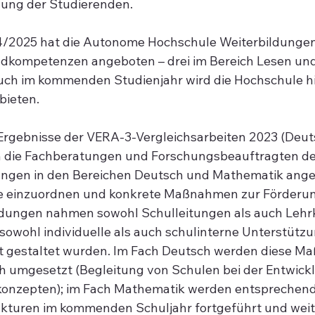
dung der Studierenden.
4/2025 hat die Autonome Hochschule Weiterbildungen
dkompetenzen angeboten – drei im Bereich Lesen und
uch im kommenden Studienjahr wird die Hochschule hi
bieten.
Ergebnisse der VERA-3-Vergleichsarbeiten 2023 (Deut
n die Fachberatungen und Forschungsbeauftragten d
ungen in den Bereichen Deutsch und Mathematik angeb
ate einzuordnen und konkrete Maßnahmen zur Förderun
dungen nahmen sowohl Schulleitungen als auch Lehrkr
owohl individuelle als auch schulinterne Unterstütz
ert gestaltet wurden. Im Fach Deutsch werden diese 
ich umgesetzt (Begleitung von Schulen bei der Entwick
konzepten); im Fach Mathematik werden entsprechend
kturen im kommenden Schuljahr fortgeführt und weit