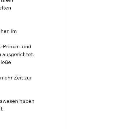
lten 
hen im 
e Primar- und 
 ausgerichtet.
bloße 
mehr Zeit zur 
ngswesen haben 
t 