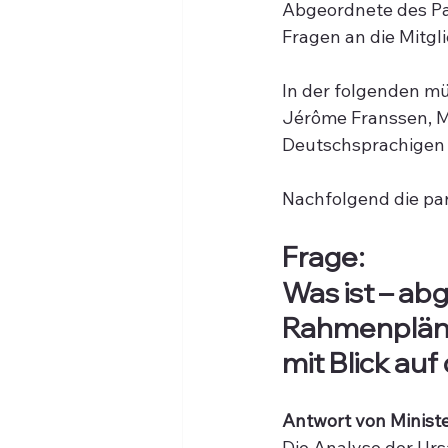
Abgeordnete des Pa
Fragen an die Mitgl
In der folgenden m
Jérôme Franssen, Mi
Deutschsprachigen 
Nachfolgend die par
Frage:
Was ist – ab
Rahmenpläne 
mit Blick au
Antwort von Minist
Die Analyse der Urs