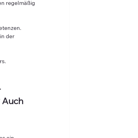
en regelmäßig 
tenzen. 
n der 
rs.
 
? Auch 
s ein 