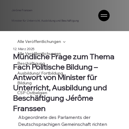
Jérôme Franssen
Minister für Unterricht, Ausbildung und Beschäftigung
Alle Veröffentlichungen
12. März 2025
Alle Veröffentlichungen
Mündliche Frage zum Thema
Beschäftigung
Fach Politische Bildung –
Ausbildung/ Fortbildung
Antwort von Minister für
Bildung
Unterricht, Ausbildung und
CSP Ostbelgien
Beschäftigung Jérôme
Franssen
Abgeordnete des Parlaments der 
Deutschsprachigen Gemeinschaft richten 