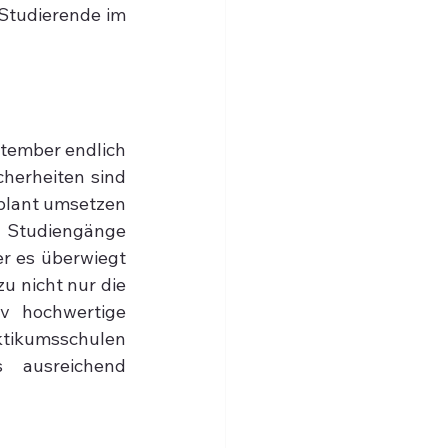
tudierende im 
tember endlich 
herheiten sind 
plant umsetzen 
 Studiengänge 
r es überwiegt 
 nicht nur die 
iv hochwertige 
ikumsschulen 
 ausreichend 