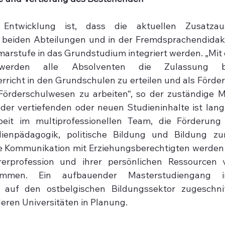
Entwicklung ist, dass die aktuellen Zusatzaus
 beiden Abteilungen und in der Fremdsprachendidakt
imarstufe in das Grundstudium integriert werden. „Mit
erden alle Absolventen die Zulassung be
richt in den Grundschulen zu erteilen und als Förde
Förderschulwesen zu arbeiten“, so der zuständige M
 der vertiefenden oder neuen Studieninhalte ist lang
beit im multiprofessionellen Team, die Förderung ü
enpädagogik, politische Bildung und Bildung zur
e Kommunikation mit Erziehungsberechtigten werden 
erprofession und ihrer persönlichen Ressourcen ve
mmen. Ein aufbauender Masterstudiengang in 
 auf den ostbelgischen Bildungssektor zugeschnitte
eren Universitäten in Planung.