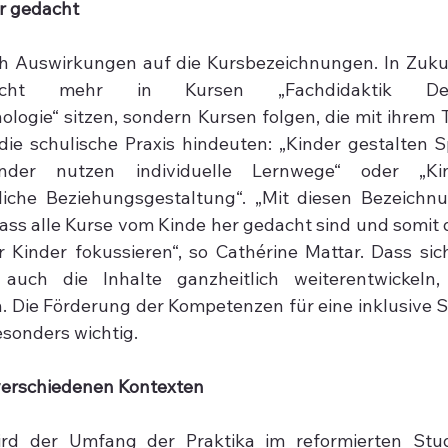
r gedacht
h Auswirkungen auf die Kursbezeichnungen. In Zukun
nicht mehr in Kursen „Fachdidaktik Deu
logie“ sitzen, sondern Kursen folgen, die mit ihrem Ti
ie schulische Praxis hindeuten: „Kinder gestalten S
inder nutzen individuelle Lernwege“ oder „Kin
liche Beziehungsgestaltung“. „Mit diesen Bezeichn
dass alle Kurse vom Kinde her gedacht sind und somit 
 Kinder fokussieren“, so Cathérine Mattar. Dass sich
uch die Inhalte ganzheitlich weiterentwickeln,
h. Die Förderung der Kompetenzen für eine inklusive S
esonders wichtig.
verschiedenen Kontexten
ird der Umfang der Praktika im reformierten Stud