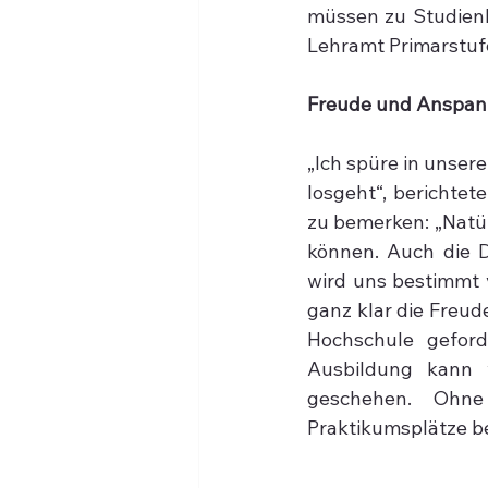
müssen zu Studienb
Lehramt Primarstuf
Freude und Anspan
„Ich spüre in unser
losgeht“, berichte
zu bemerken: „Natür
können. Auch die D
wird uns bestimmt v
ganz klar die Freud
Hochschule geforde
Ausbildung kann w
geschehen. Ohne 
Praktikumsplätze ben