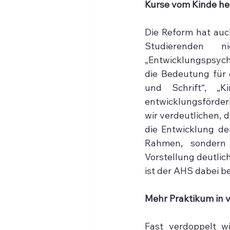
Kurse vom Kinde he
Die Reform hat auc
Studierenden 
„Entwicklungspsycho
die Bedeutung für d
und Schrift“, „K
entwicklungsförder
wir verdeutlichen, 
die Entwicklung der
Rahmen, sondern a
Vorstellung deutlic
ist der AHS dabei b
Mehr Praktikum in 
Fast verdoppelt w