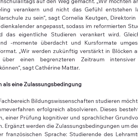
hschulalltags auf den Weg gemacht. „Wir möchten an
ling verankern und nicht das Gefühl entstehen las
rschule zu sein“, sagt Cornelia Keutgen, Direktorin
dienkalender angepasst, sodass im reformierten Stu
d das eigentliche Studieren verankert wird. Gleich
nd -momente überdacht und Kursformate umgestal
rmat. „Wir werden zukünftig verstärkt in Blöcken ar
 über einen begrenzteren Zeitraum intensiver 
önnen“, sagt Cathérine Mattar.
 als eine Zulassungsbedingung
Fachbereich Bildungswissenschaften studieren möchte
meverfahren erfolgreich absolvieren. Dieses besteht
on, einer Prüfung kognitiver und sprachlicher Grundv
. Ergänzt werden die Zulassungsbedingungen um den
r französischen Sprache: Studierende des Lehramts