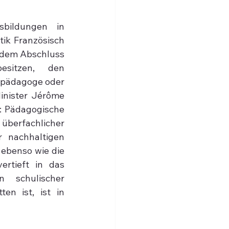
bildungen in 
ik Französisch 
 dem Abschluss 
sitzen, den 
rpädagoge oder 
inister Jérôme 
: Pädagogische 
berfachlicher 
 nachhaltigen 
ebenso wie die 
rtieft in das 
schulischer 
n ist, ist in 