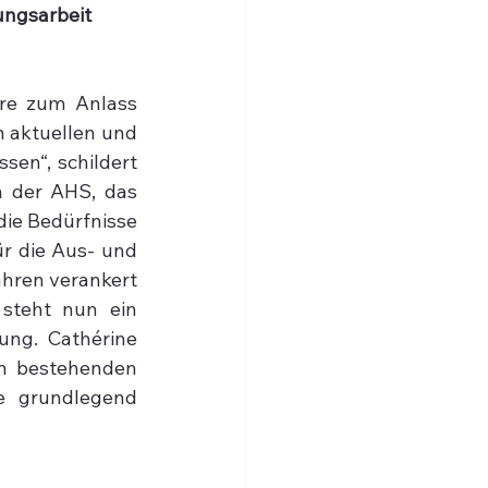
ungsarbeit 
re zum Anlass 
 aktuellen und 
en“, schildert 
n der AHS, das 
ie Bedürfnisse 
r die Aus- und 
ahren verankert 
steht nun ein 
ng. Cathérine 
m bestehenden 
e grundlegend 