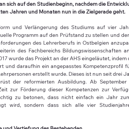
an sich auf den Studienbeginn, nachdem die Entwickl
zten Jahren und Monaten nun in die Zielgerade geht.
form und Verlängerung des Studiums auf vier Jah
elle Programm auf den Prüfstand zu stellen und den
forderungen des Lehrerberufs in Ostbelgien anzupass
Leiterin des Fachbereichs Bildungswissenschaften a
017 wurde das Projekt an der AHS eingeläutet, indem d
rt und daraufhin ein angepasstes Kompetenzprofil fü
ehrpersonen erstellt wurde. Dieses ist nun seit drei J
rüst der reformierten Ausbildung. Ab September 
Zeit zur Förderung dieser Kompetenzen zur Verfügu
ichtig zu betonen, dass nicht einfach ein Jahr zu
gt wird, sondern dass sich alle vier Studienjahr
e und Vertiefung des Bestehenden