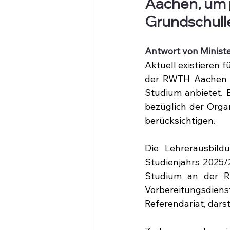
Aachen, um p
Grundschulle
Antwort von Minist
Aktuell existieren 
der RWTH Aachen b
Studium anbietet. B
bezüglich der Organ
berücksichtigen.
Die Lehrerausbild
Studienjahrs 2025/
Studium an der RW
Vorbereitungsdiens
Referendariat, darst