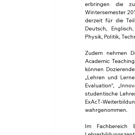
erbringen die z
Wintersemester 201
derzeit für die Te
Deutsch, Englisch,
Physik, Politik, Tec
Zudem nehmen Doz
Academic Teaching),
können Dozierende
„Lehren und Lernen
Evaluation“, „Inn
studentische Lehre
ExAcT-Weiterbil
wahrgenommen.
Im Fachbereich 
Lehrerbildungsze