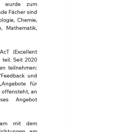
n wurde zum 
de Fächer sind 
ogie, Chemie, 
e, Mathematik, 
T (Excellent 
eil. Seit 2020 
n teilnehmen: 
“Feedback und 
„Angebote für 
offensteht, an 
ses Angebot 
nsam mit dem 
ichtungen am 