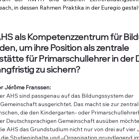
ach, in dessen Rahmen Praktika in der Euregio gestal
 AHS als Kompetenzzentrum für Bild
en, um ihre Position als zentrale 
tätte für Primarschullehrer in der 
angfristig zu sichern?
er Jérôme Franssen:
er AHS sind passgenau auf das Bildungssystem der 
Gemeinschaft ausgerichtet. Das macht sie zur zentral
nschen, die den Kindergarten- oder Primarschullehrer
 der Deutschsprachigen Gemeinschaft ausüben möchte
die AHS das Grundstudium nicht nur von drei auf vier 
 die Studieninhalte und –Organisation grundlegend im 