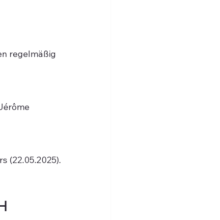
en regelmäßig 
 Jérôme 
rs
 (22.05.2025).
H 