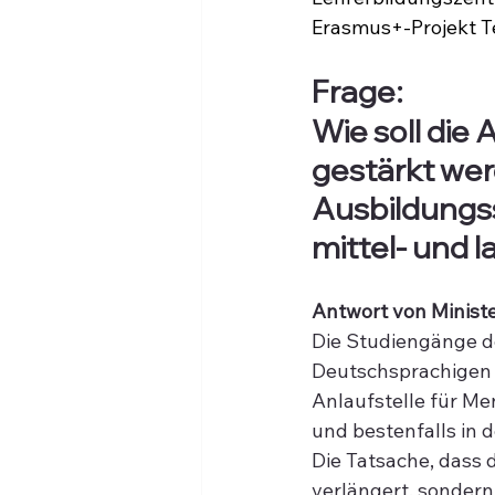
Erasmus+-Projekt Te
Frage:
Wie soll die
gestärkt werd
Ausbildungss
mittel- und l
Antwort von Minist
Die Studiengänge d
Deutschsprachigen 
Anlaufstelle für Me
und bestenfalls in
Die Tatsache, dass 
verlängert, sondern