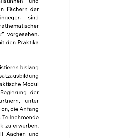
istinnen und 
en Fächern der 
ngegen sind 
mathematischer 
” vorgesehen. 
t den Praktika 
tieren bislang 
atzausbildung 
aktische Modul 
egierung der 
tnern, unter 
on, die Anfang 
n Teilnehmende 
k zu erwerben. 
H Aachen und 