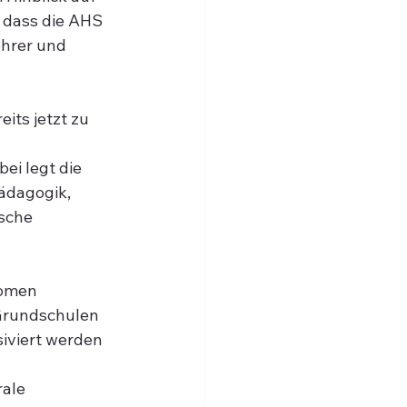
 dass die AHS 
ehrer und 
its jetzt zu 
ei legt die 
ädagogik, 
sche 
nomen 
Grundschulen 
iviert werden 
ale 