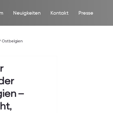
m
Neuigkeiten
Kontakt
Presse
 Ostbelgien
r
der
ien –
ht,