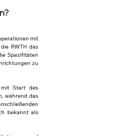
en?
perationen mit 
 die RWTH das 
e Spezifitäten 
nrichtungen zu 
mit Start des 
m, während das 
schließenden 
h bekannt als 