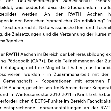
 der Deutschsprachigen Gemeinschaft General
bildet, was bedeutet, dass die Studierenden in all
usgebildet werden. An der RWTH Aachen hi
en in den Bereichen “sprachlicher Grundbildung”, “
 “Sachunterricht, Naturwissenschaften und Technik
, die Zielsetzungen und die Verzahnung der Kurse mi
 maßgeblich.
er RWTH Aachen im Bereich der Lehrerausbildung exis
ung Pädagogik (CAP+). Da die Teilnehmenden der Zus
befähigung nicht die Möglichkeit haben, das fachdid
olvieren, wurden - in Zusammenarbeit mit der R
 Gemeinschaft - Kooperationen mit externen Par
TH Aachen, geschlossen. Im Rahmen dieser Kooperati
und im Wintersemester 2010-2011 in Kraft trat, habe
e erforderlichen 6 ECTS-Punkte im Bereich Fachdidakti
r entsprechende Lehrveranstaltungen an der RWT