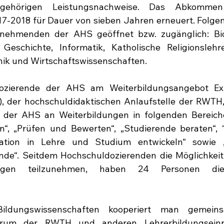
ugehörigen Leistungsnachweise. Das Abkomme
7-2018 für Dauer von sieben Jahren erneuert. Folgen
ilnehmenden der AHS geöffnet bzw. zugänglich: Biol
 Geschichte, Informatik, Katholische Religionslehr
hnik und Wirtschaftswissenschaften. 
ierende der AHS am Weiterbildungsangebot ExAc
 der hochschuldidaktischen Anlaufstelle der RWTH, t
 der AHS an Weiterbildungen in folgenden Bereiche
“, „Prüfen und Bewerten“, „Studierende beraten“, 
ovation in Lehre und Studium entwickeln“ sowie 
nde“. Seitdem Hochschuldozierenden die Möglichkeit 
dungen teilzunehmen, haben 24 Personen die
Bildungswissenschaften kooperiert man gemei
ntrum der RWTH und anderen Lehrerbildungseinr