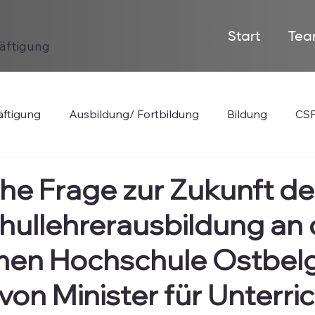
Start
Tea
häftigung
ftigung
Ausbildung/ Fortbildung
Bildung
CSP
iche Frage zur Zukunft de
ullehrerausbildung an 
en Hochschule Ostbelg
on Minister für Unterric