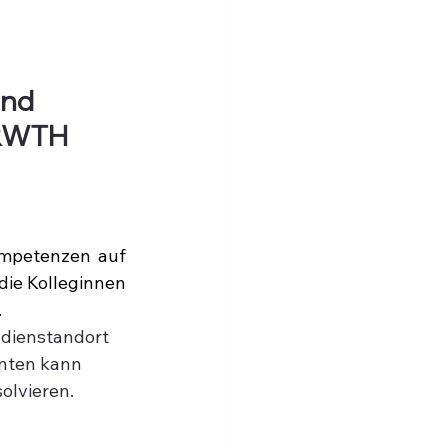
und 
 RWTH 
mpetenzen auf 
ie Kolleginnen 
.
dienstandort 
nten kann 
olvieren.